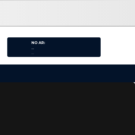
NO AR:
...
...